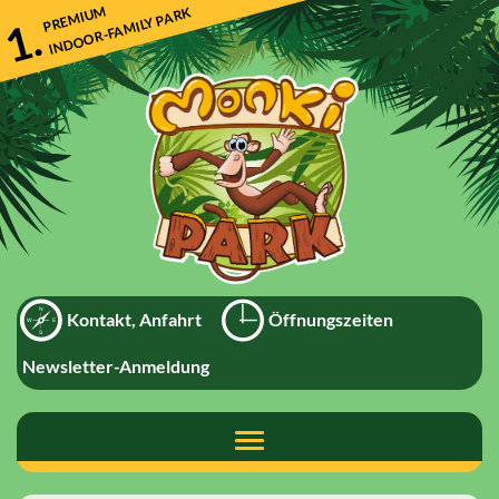
Direkt
PREMIUM
INDOOR-FAMILY PARK
1.
zum
Inhalt
Kontakt, Anfahrt
Öffnungszeiten
Newsletter-Anmeldung
Toggle
navigation