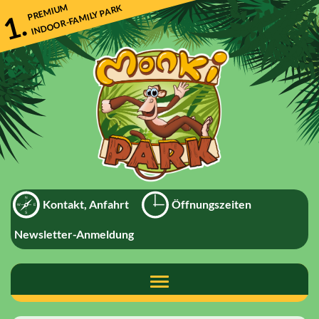
Direkt
PREMIUM
INDOOR-FAMILY PARK
1.
zum
Inhalt
Kontakt, Anfahrt
Öffnungszeiten
Newsletter-Anmeldung
Toggle
navigation