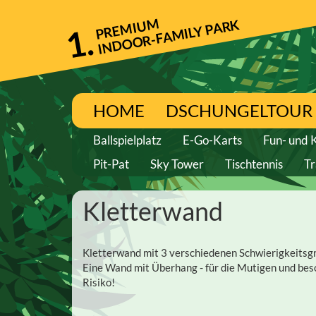
Direkt
PREMIUM
zum
INDOOR-FAMILY PARK
1.
Inhalt
HOME
DSCHUNGELTOUR
Ballspielplatz
E-Go-Karts
Fun- und 
Pit-Pat
Sky Tower
Tischtennis
Tr
Kletterwand
Kletterwand mit 3 verschiedenen Schwierigkeitsg
Eine Wand mit Überhang - für die Mutigen und bes
Risiko!