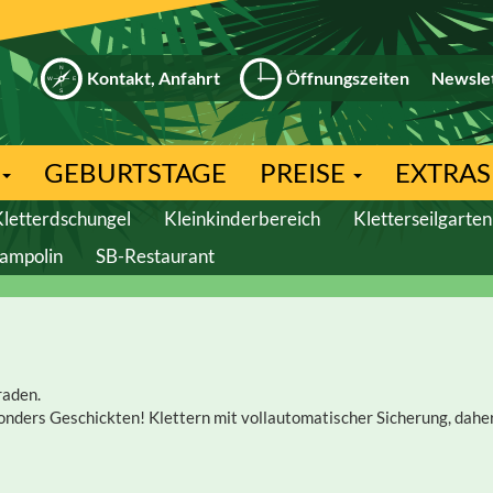
Kontakt, Anfahrt
Öffnungszeiten
Newsle
GEBURTSTAGE
PREISE
EXTRAS
Kletterdschungel
Kleinkinderbereich
Kletterseilgarten
ampolin
SB-Restaurant
raden.
onders Geschickten! Klettern mit vollautomatischer Sicherung, dahe