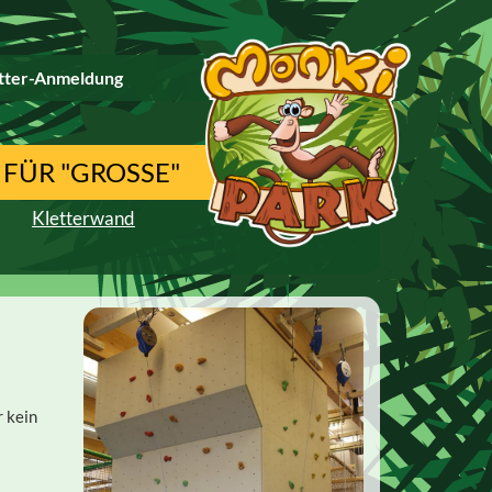
tter-Anmeldung
 FÜR "GROSSE"
Kletterwand
r kein