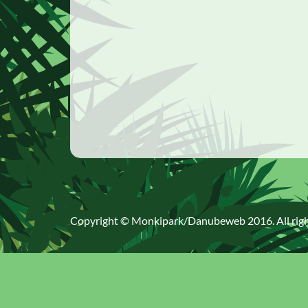
Copyright © Monkipark/
Danubeweb 2016
. All ri